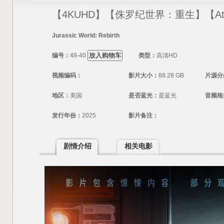
【4KUHD】【侏罗纪世界：重生】【At
Jurassic World: Rebirth
编号：
48-40
类型：
高清HD
视频编码：
影片大小：
88.28 GB
片源分
地区：
美国
是否蓝光：
是蓝光
音频格
发行年份：
2025
影片备注：
剧情介绍
相关电影