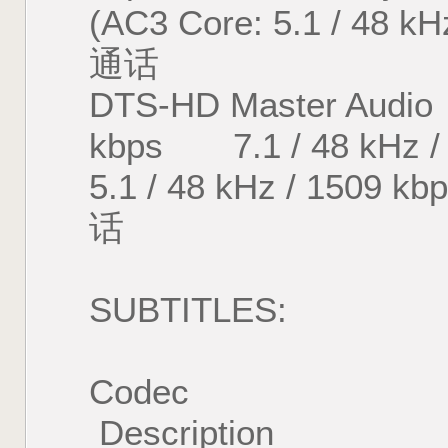
(AC3 Core: 5.1 / 4
通话
DTS-HD Master 
kbps 7.1 / 48 kHz / 5
5.1 / 48 kHz / 150
话
SUBTITLES:
Codec Lang
Description