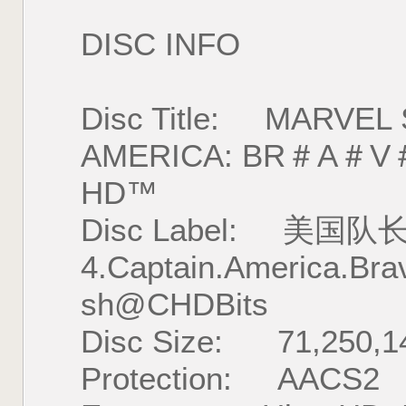
DISC INFO
Disc Title: MARVEL
AMERICA: BR＃A＃V＃E
HD™
Disc Label: 美国队
4.Captain.America.Br
sh@CHDBits
Disc Size: 71,250,14
Protection: AACS2