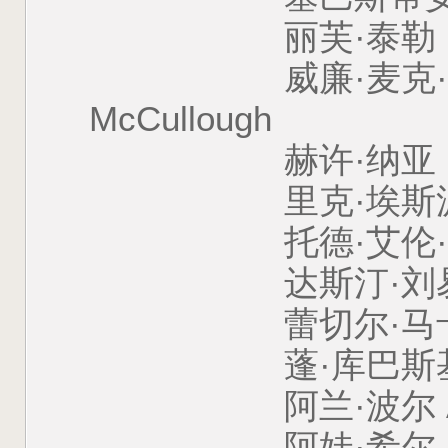
丽芙·泰勒 Liv T
威廉·麦克·麦库洛 W
McCullough
赫许·纳亚 Harsh
里克·埃斯派耶 Rick
托德·艾伦·德金 Todd
达斯汀·刘易斯 Dus
蕾切尔·马卡里兰 Rac
蓬·库巴斯基 Phuo
阿兰·波尔 Alan 
阿娃·希尔 Ava 