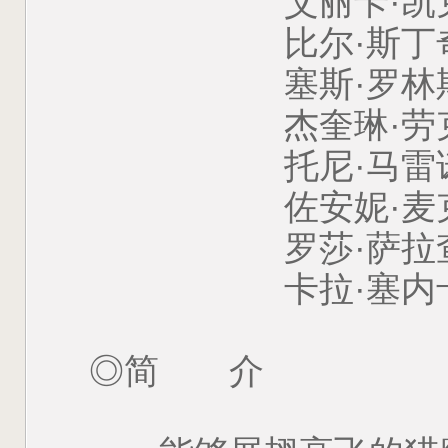
艾丽卡·凯克 Eri
比尔·斯丁奇科 Bill
塞斯·罗林斯 Seth
杰奎琳·劳克斯 Jacq
托尼·马雷诺 Ton
佐安妮·麦克金斯特里 Z
罗莎·萨拉查 Rosa
卡拉·塞内卡 Carl
◎简 介