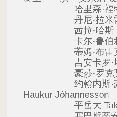
哈里森·福特 Harr
丹尼·拉米雷斯 Dan
茜拉·哈斯 Shir
卡尔·鲁伯利 Carl
蒂姆·布雷克·尼尔森 T
吉安卡罗·埃斯波西托 G
豪莎·罗克莫雷 Xos
约翰内斯·豪克尔·约
Haukur Jóhannesson
平岳大 Takehir
塞巴斯蒂安·斯坦 Se