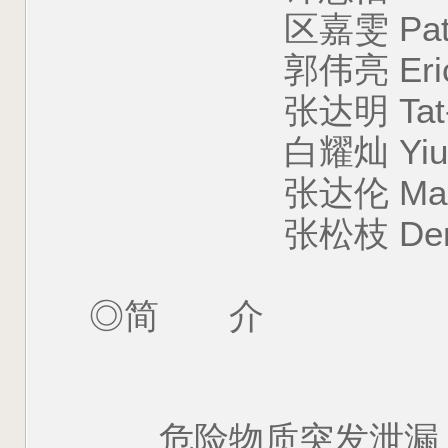
区嘉雯 Patra
郭伟亮 Eric K
张达明 Tat-Min
白耀灿 Yiu-Cha
张达伦 Max C
张松枝 Deno C
◎简 介
危险物质突发泄漏！