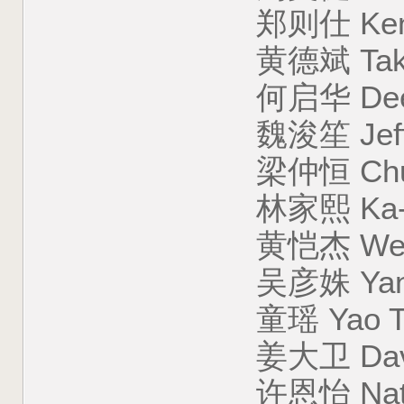
郑则仕 Kent C
黄德斌 Tak-bu
何启华 DeeGo
魏浚笙 Jeffrey
梁仲恒 Chung-H
林家熙 Ka-Hei
黄恺杰 Wesley
吴彦姝 Yansh
童瑶 Yao To
姜大卫 David C
许恩怡 Natali