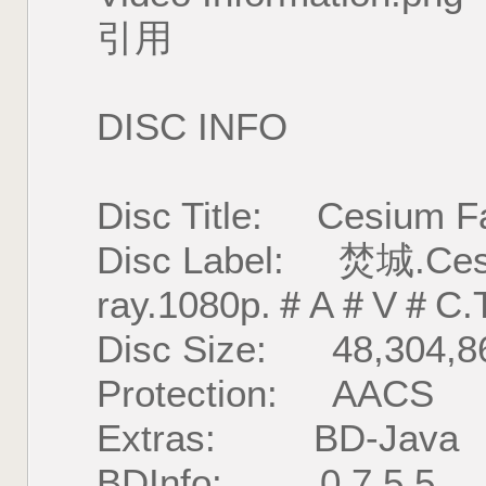
引用
DISC INFO
Disc Title: Cesium Fa
Disc Label: 焚城.Cesiu
ray.1080p.＃A＃V＃C.T
Disc Size: 48,304,86
Protection: AACS
Extras: BD-Java
BDInfo: 0.7.5.5