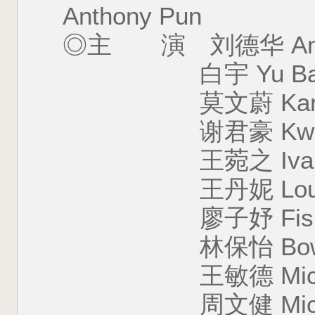
Anthony Pun
◎主 演 刘德华 And
白宇 Yu Ba
莫文蔚 Karen
谢君豪 Kwan-H
王菀之 Ivana 
王丹妮 Louise
廖子妤 Fish L
林保怡 Bowie
王敏德 Michae
周文健 Michael 