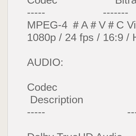
Codec Bitrat
----- ------- 
MPEG-4 ＃A＃V＃C 
1080p / 24 fps / 16:9 / 
AUDIO:
Codec Lang
Description
----- --------