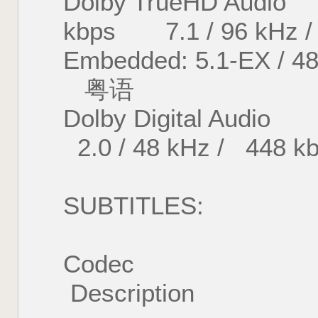
Dolby TrueHD A
kbps 7.1 / 96 kHz / 
Embedded: 5.1-EX / 4
粤语
Dolby Digital A
2.0 / 48 kHz / 448
SUBTITLES:
Codec Lang
Description