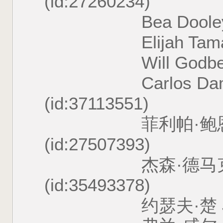
(id:27260234)
Bea Dooley Bea 
Elijah Tamati Elij
Will Godber Will
Carlos Damasce
(id:37113551)
菲利帕·鲍恩斯 Phil
(id:27507393)
杰森·德马克 Jaso
(id:35493378)
约瑟夫·楚 Joseph C