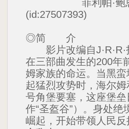
菲利帕·鲍恩斯 Phil
(id:27507393)
◎简 介
影片改编自J·R·R
在三部曲发生的200年
姆家族的命运。当黑蛮
起猛烈攻势时，海尔姆
号角堡要塞，这座堡垒
作“圣盔谷”）。身处
崛起，开始带领人民反