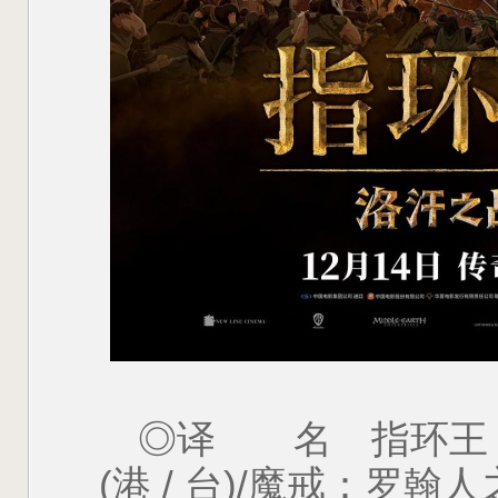
◎译 名 指环王：
(港 / 台)/魔戒：罗翰