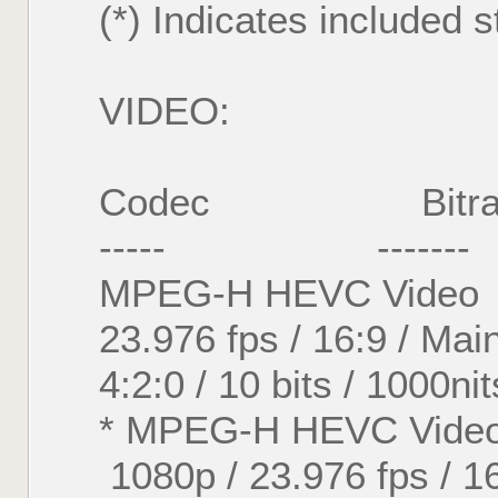
(*) Indicates included s
VIDEO:
Codec Bitrat
----- ------- 
MPEG-H HEVC Vide
23.976 fps / 16:9 / Ma
4:2:0 / 10 bits / 1000n
* MPEG-H HEVC Vide
1080p / 23.976 fps / 1