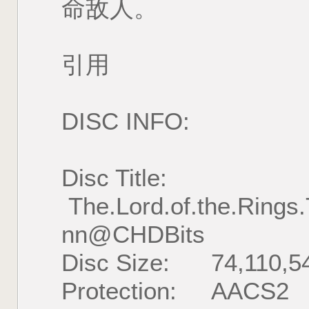
命敌人。
引用
DISC INFO:
Disc Title:
The.Lord.of.the.Ring
nn@CHDBits
Disc Size: 74,110,54
Protection: AACS2