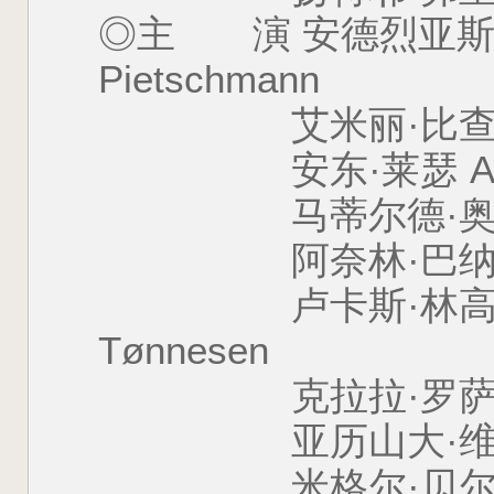
◎主 演 安德烈亚斯·皮
Pietschmann
艾米丽·比查姆 Emi
安东·莱瑟 Anton
马蒂尔德·奥利维耶 Mat
阿奈林·巴纳德 Aneu
卢卡斯·林高·藤内森 L
Tønnesen
克拉拉·罗萨杰 Cla
亚历山大·维尧姆 Ale
米格尔·贝尔纳尔德