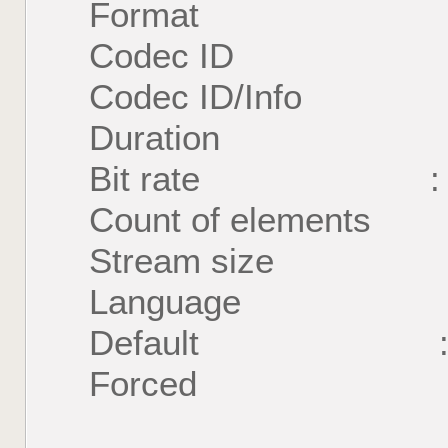
Format : U
Codec ID : S
Codec ID/Info : U
Duration : 57 
Bit rate : 24
Count of element
Stream size : 1
Language : 
Default : 
Forced : 