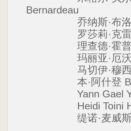
Bernardeau
乔纳斯·布洛凯 Jona
罗莎莉·克雷格 Rosa
理查德·霍普 Rich
玛丽亚·厄沃尔特 Mar
马切伊·穆西尔 Maci
本·阿什登 Ben A
Yann Gael Yan
Heidi Toini Heid
缇诺·麦威斯 Tin