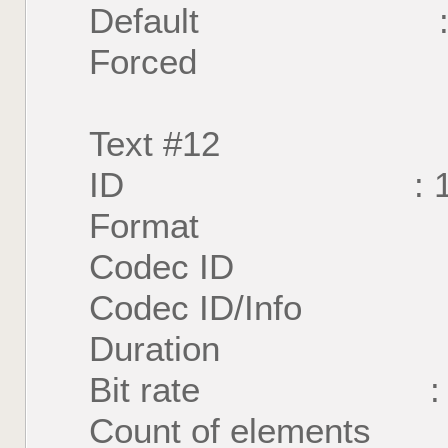
Default : 
Forced : 
Text #12
ID : 1
Format : U
Codec ID : S
Codec ID/Info : U
Duration : 57 
Bit rate : 26
Count of element