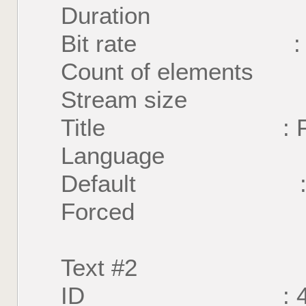
Duration : 46 
Bit rate : 20
Count of element
Stream size : 7
Title : For
Language : E
Default : 
Forced : 
Text #2
ID : 