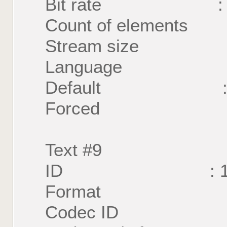
Bit rate : 52
Count of element
Stream size : 2
Language : A
Default : 
Forced : 
Text #9
ID : 1
Format : U
Codec ID : S