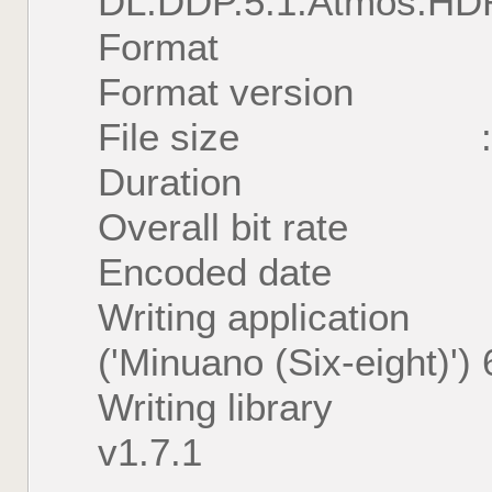
DL.DDP.5.1.Atmos.HD
Format : Ma
Format version :
File size : 4.
Duration : 1 
Overall bit rate :
Encoded date : U
Writing application
('Minuano (Six-eight)') 
Writing library : l
v1.7.1