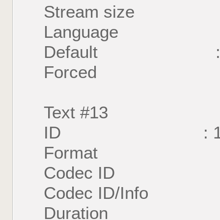
Stream size : 1
Language : 
Default : 
Forced : 
Text #13
ID : 1
Format : U
Codec ID : S
Codec ID/Info : U
Duration : 54