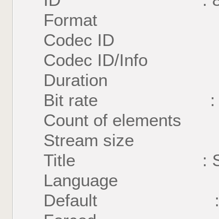
ID : 
Format : U
Codec ID : S
Codec ID/Info : U
Duration : 57 
Bit rate : 35
Count of element
Stream size : 1
Title : Simpl
Language : C
Default : 