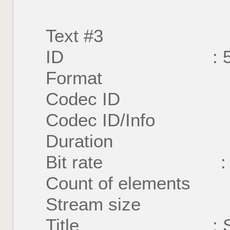
Text #3
ID : 
Format : U
Codec ID : S
Codec ID/Info : U
Duration : 56 
Bit rate : 48
Count of element
Stream size : 2
Title : S