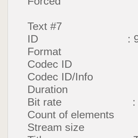
Forced : 
Text #7
ID : 
Format : U
Codec ID : S
Codec ID/Info : U
Duration : 57 
Bit rate : 31
Count of element
Stream size : 1