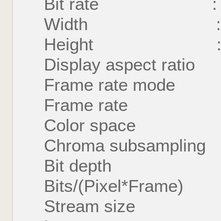
Bit rate : 9 2
Width : 3 84
Height : 2 16
Display aspect rati
Frame rate mode
Frame rate : 2
Color space 
Chroma subsampling
Bit depth : 10
Bits/(Pixel*Frame
Stream size : 3