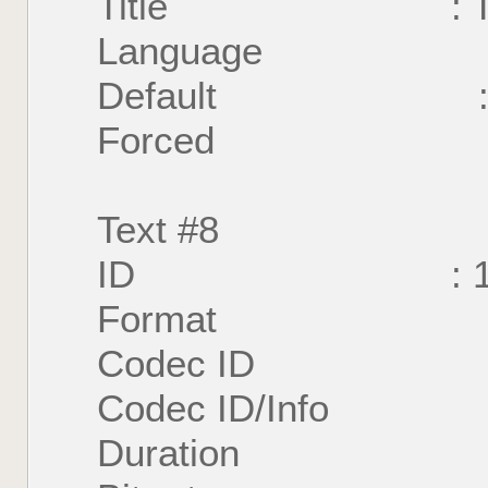
Title : Tradi
Language : C
Default : 
Forced : 
Text #8
ID : 1
Format : U
Codec ID : S
Codec ID/Info : U
Duration : 57 