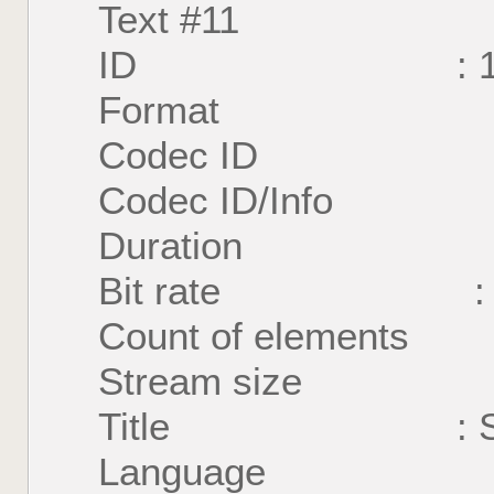
Text #11
ID : 1
Format : U
Codec ID : S
Codec ID/Info : U
Duration : 58
Bit rate : 48
Count of element
Stream size : 2
Title : S
Language : 