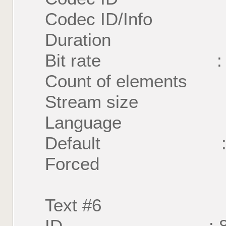
Codec ID/Info : U
Duration : 54
Bit rate : 35
Count of element
Stream size : 1
Language : E
Default : 
Forced : 
Text #6