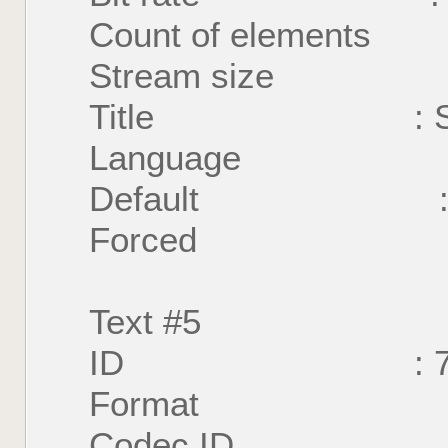
Count of element
Stream size : 2
Title : S
Language : E
Default : 
Forced : 
Text #5
ID : 
Format : U
Codec ID : S