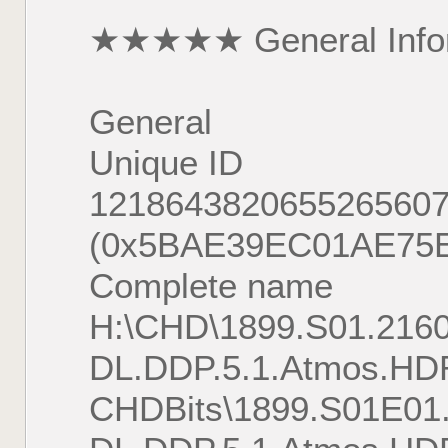
★★★★★ General Inf
General
Unique ID 
121864382065526560
(0x5BAE39EC01AE75
Complete nam
H:\CHD\1899.S01.216
DL.DDP.5.1.Atmos.HD
CHDBits\1899.S01E01