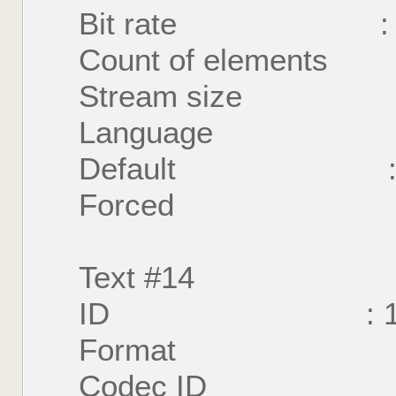
Bit rate : 39
Count of element
Stream size : 1
Language : 
Default : 
Forced : 
Text #14
ID : 1
Format : U
Codec ID : S