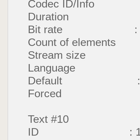
Codec ID/Info : U
Duration : 57 
Bit rate : 28
Count of element
Stream size : 1
Language : 
Default : 
Forced : 
Text #10
ID : 1