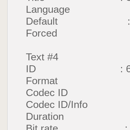
Language : E
Default : 
Forced : 
Text #4
ID : 
Format : U
Codec ID : S
Codec ID/Info : U
Duration : 56 
Bit rate : 50