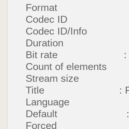
Format : U
Codec ID : S
Codec ID/Info : U
Duration : 27
Bit rate : 0 
Count of element
Stream size : 1
Title : For
Language : E
Default : 
Forced : 